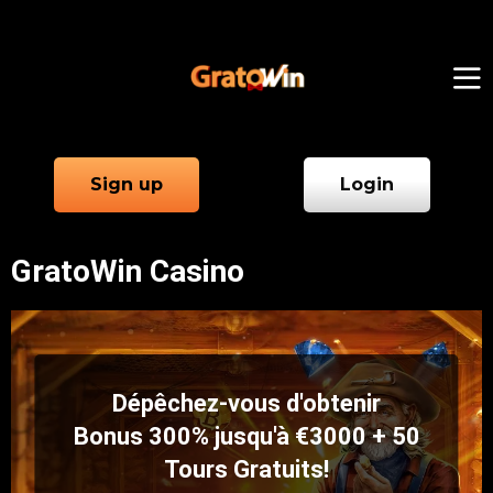
Sign up
Login
GratoWin Casino
Dépêchez-vous d'obtenir
Bonus 300% jusqu'à €3000 + 50
Tours Gratuits!