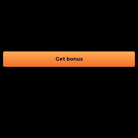
Get bonus
ABOUT US
PRIVACY POLICY
RESPONSIBLE GAMING
TERMS & CONDITIONS