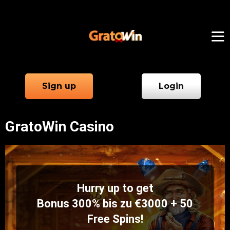
Sign up
Login
GratoWin Casino
Hurry up to get
Bonus 300% bis zu €3000 + 50
Free Spins!