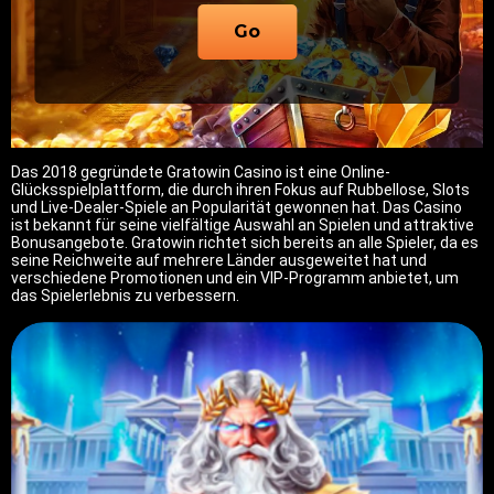
Go
Das 2018 gegründete Gratowin Casino ist eine Online-
Glücksspielplattform, die durch ihren Fokus auf Rubbellose, Slots
und Live-Dealer-Spiele an Popularität gewonnen hat. Das Casino
ist bekannt für seine vielfältige Auswahl an Spielen und attraktive
Bonusangebote. Gratowin richtet sich bereits an alle Spieler, da es
seine Reichweite auf mehrere Länder ausgeweitet hat und
verschiedene Promotionen und ein VIP-Programm anbietet, um
das Spielerlebnis zu verbessern.