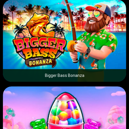
Bigger Bass Bonanza